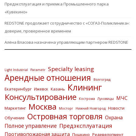
Предэксплуатация и приемка Промышленного парка
«Кувекино»
REDSTONE продолжает сотрудничество с «СОГАЗ-Поликлиника»:
доверие, проверенное временем
Алёна Власова назначена управляющим партнером REDSTONE
Specialty leasing
Light Industrial
Parametr
Арендные отношения
Волгоград
Клининг
Екатеринбург
Ижевск
Казань
Консультирование
МЧС
Кострома
Луховицы
Москва
Маркетинг
Новости
Мосторг
Нижний Новгород
Островная торговля
Охрана
Обучение
Предэксплуатация
Полное управление
Противопожарная защита
Пушкино
Редевелопмент