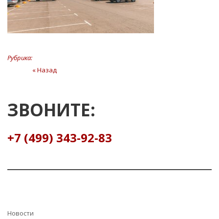
Рубрика:
Навигация
« Назад
Предыдущая
статья
по
записям
ЗВОНИТЕ:
+7 (499) 343-92-83
Hовости