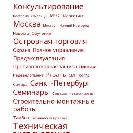
Консультирование
МЧС
Маркетинг
Кострома
Луховицы
Москва
Мосторг
Нижний Новгород
Новости
Обучение
Островная торговля
Полное управление
Охрана
Предэксплуатация
Противопожарная защита
Пушкино
Рязань
Редевелопмент
СМР
СОГАЗ
Санкт-Петербург
Самара
Семинары
Складская недвижимость
Строительно-монтажные
работы
Тамбов
Техническая приемка
Техническая