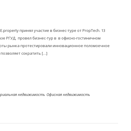
operty принял участие в бизнес-туре от PropTech. 13
зе РГУД, провел бизнес-тур в в офисно-гостиничном
сперты рынка протестировали инновационное поломоечное
позволяет сократить […]
риальная недвижимость
Офисная недвижимость