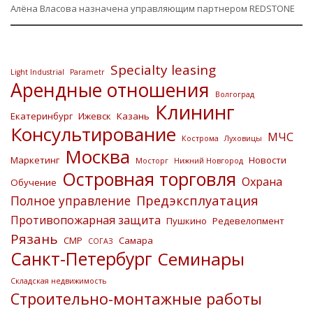
Алёна Власова назначена управляющим партнером REDSTONE
Specialty leasing
Light Industrial
Parametr
Арендные отношения
Волгоград
Клининг
Екатеринбург
Ижевск
Казань
Консультирование
МЧС
Кострома
Луховицы
Москва
Маркетинг
Новости
Мосторг
Нижний Новгород
Островная торговля
Охрана
Обучение
Предэксплуатация
Полное управление
Противопожарная защита
Пушкино
Редевелопмент
Рязань
СМР
Самара
СОГАЗ
Санкт-Петербург
Семинары
Складская недвижимость
Строительно-монтажные работы