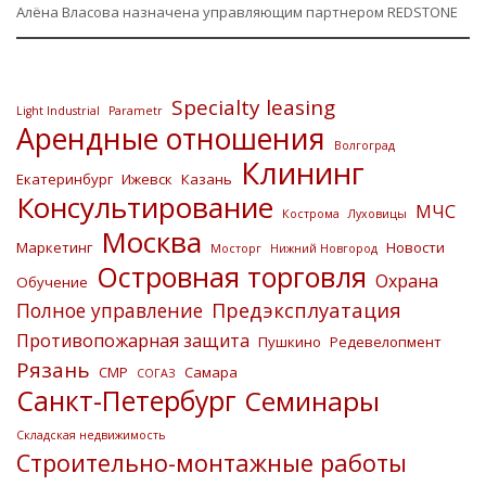
Алёна Власова назначена управляющим партнером REDSTONE
Specialty leasing
Light Industrial
Parametr
Арендные отношения
Волгоград
Клининг
Екатеринбург
Ижевск
Казань
Консультирование
МЧС
Кострома
Луховицы
Москва
Маркетинг
Новости
Мосторг
Нижний Новгород
Островная торговля
Охрана
Обучение
Предэксплуатация
Полное управление
Противопожарная защита
Пушкино
Редевелопмент
Рязань
СМР
Самара
СОГАЗ
Санкт-Петербург
Семинары
Складская недвижимость
Строительно-монтажные работы