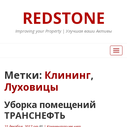
REDSTONE
Improving your Property | Улучшая ваши Активы
Вкл/
Выкл
нави
Метки:
Клининг
,
Луховицы
Уборка помещений
ТРАНСНЕФТЬ
21 декабря, 2017 от
RS
| Комментариев нет