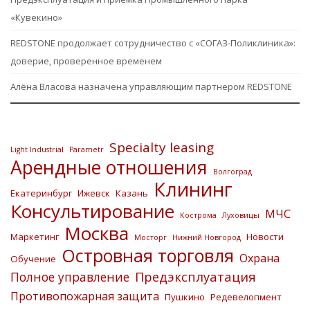
«Кувекино»
REDSTONE продолжает сотрудничество с «СОГАЗ-Поликлиника»:
доверие, проверенное временем
Алёна Власова назначена управляющим партнером REDSTONE
Specialty leasing
Light Industrial
Parametr
Арендные отношения
Волгоград
Клининг
Екатеринбург
Ижевск
Казань
Консультирование
МЧС
Кострома
Луховицы
Москва
Маркетинг
Новости
Мосторг
Нижний Новгород
Островная торговля
Охрана
Обучение
Предэксплуатация
Полное управление
Противопожарная защита
Пушкино
Редевелопмент