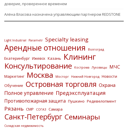
доверие, проверенное временем
Алёна Власова назначена управляющим партнером REDSTONE
Specialty leasing
Light Industrial
Parametr
Арендные отношения
Волгоград
Клининг
Екатеринбург
Ижевск
Казань
Консультирование
МЧС
Кострома
Луховицы
Москва
Маркетинг
Новости
Мосторг
Нижний Новгород
Островная торговля
Охрана
Обучение
Предэксплуатация
Полное управление
Противопожарная защита
Пушкино
Редевелопмент
Рязань
СМР
Самара
СОГАЗ
Санкт-Петербург
Семинары
Складская недвижимость