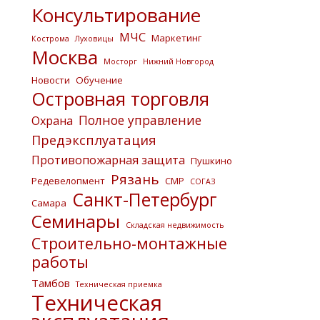
Консультирование
МЧС
Маркетинг
Кострома
Луховицы
Москва
Мосторг
Нижний Новгород
Новости
Обучение
Островная торговля
Полное управление
Охрана
Предэксплуатация
Противопожарная защита
Пушкино
Рязань
Редевелопмент
СМР
СОГАЗ
Санкт-Петербург
Самара
Семинары
Складская недвижимость
Строительно-монтажные
работы
Тамбов
Техническая приемка
Техническая