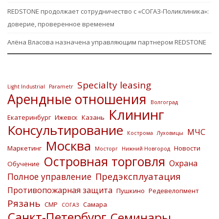
REDSTONE продолжает сотрудничество с «СОГАЗ-Поликлиника»:
доверие, проверенное временем
Алёна Власова назначена управляющим партнером REDSTONE
Specialty leasing
Light Industrial
Parametr
Арендные отношения
Волгоград
Клининг
Екатеринбург
Ижевск
Казань
Консультирование
МЧС
Кострома
Луховицы
Москва
Маркетинг
Новости
Мосторг
Нижний Новгород
Островная торговля
Охрана
Обучение
Предэксплуатация
Полное управление
Противопожарная защита
Пушкино
Редевелопмент
Рязань
СМР
Самара
СОГАЗ
Санкт-Петербург
Семинары