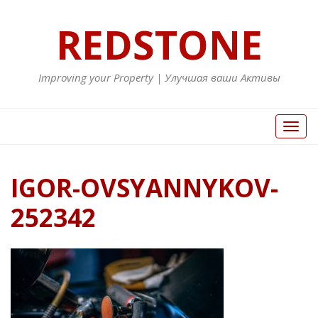
REDSTONE
Improving your Property | Улучшая ваши Активы
Вкл/
Выкл
нави
IGOR-OVSYANNYKOV-
252342