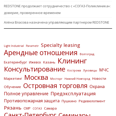
REDSTONE продолжает сотрудничество с «СОГАЗ-Поликлиника»:
доверие, проверенное временем
Алёна Власова назначена управляющим партнером REDSTONE
Specialty leasing
Light Industrial
Parametr
Арендные отношения
Волгоград
Клининг
Екатеринбург
Ижевск
Казань
Консультирование
МЧС
Кострома
Луховицы
Москва
Маркетинг
Новости
Мосторг
Нижний Новгород
Островная торговля
Охрана
Обучение
Предэксплуатация
Полное управление
Противопожарная защита
Пушкино
Редевелопмент
Рязань
СМР
Самара
СОГАЗ
Санкт-Петербург
Семинары