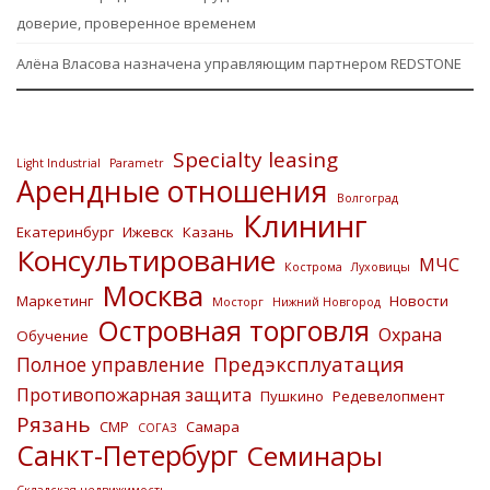
доверие, проверенное временем
Алёна Власова назначена управляющим партнером REDSTONE
Specialty leasing
Light Industrial
Parametr
Арендные отношения
Волгоград
Клининг
Екатеринбург
Ижевск
Казань
Консультирование
МЧС
Кострома
Луховицы
Москва
Маркетинг
Новости
Мосторг
Нижний Новгород
Островная торговля
Охрана
Обучение
Предэксплуатация
Полное управление
Противопожарная защита
Пушкино
Редевелопмент
Рязань
СМР
Самара
СОГАЗ
Санкт-Петербург
Семинары