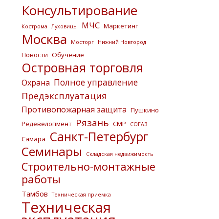
Консультирование
МЧС
Маркетинг
Кострома
Луховицы
Москва
Мосторг
Нижний Новгород
Новости
Обучение
Островная торговля
Полное управление
Охрана
Предэксплуатация
Противопожарная защита
Пушкино
Рязань
Редевелопмент
СМР
СОГАЗ
Санкт-Петербург
Самара
Семинары
Складская недвижимость
Строительно-монтажные
работы
Тамбов
Техническая приемка
Техническая