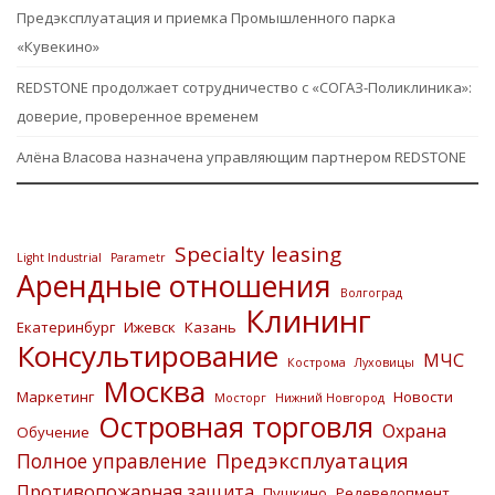
Предэксплуатация и приемка Промышленного парка
«Кувекино»
REDSTONE продолжает сотрудничество с «СОГАЗ-Поликлиника»:
доверие, проверенное временем
Алёна Власова назначена управляющим партнером REDSTONE
Specialty leasing
Light Industrial
Parametr
Арендные отношения
Волгоград
Клининг
Екатеринбург
Ижевск
Казань
Консультирование
МЧС
Кострома
Луховицы
Москва
Маркетинг
Новости
Мосторг
Нижний Новгород
Островная торговля
Охрана
Обучение
Предэксплуатация
Полное управление
Противопожарная защита
Пушкино
Редевелопмент