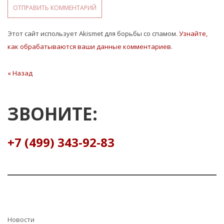
Этот сайт использует Akismet для борьбы со спамом.
Узнайте,
как обрабатываются ваши данные комментариев
.
Навигация
« Назад
Предыдущая
статья
по
записям
ЗВОНИТЕ:
+7 (499) 343-92-83
Hовости