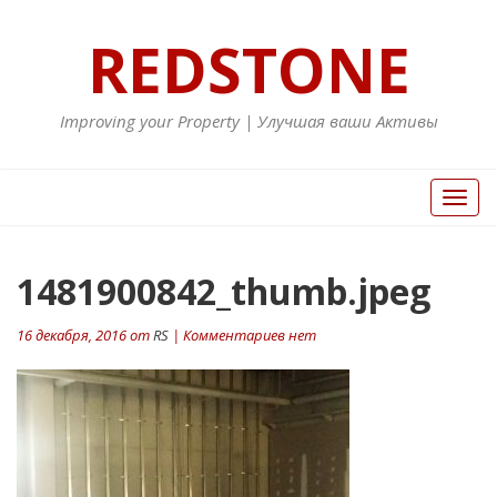
REDSTONE
Improving your Property | Улучшая ваши Активы
Вкл/
Выкл
нави
1481900842_thumb.jpeg
16 декабря, 2016 от
RS
| Комментариев нет