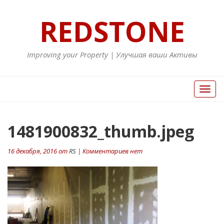
REDSTONE
Improving your Property | Улучшая ваши Активы
Вкл/
Выкл
нави
1481900832_thumb.jpeg
16 декабря, 2016 от
RS
| Комментариев нет