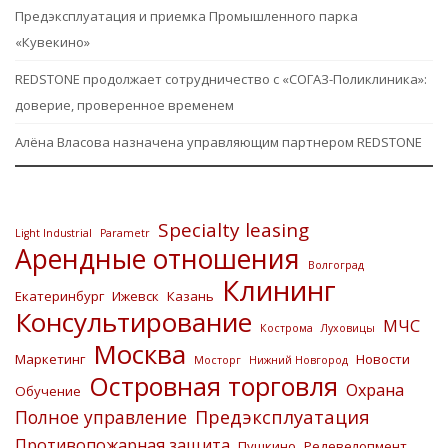
Предэксплуатация и приемка Промышленного парка
«Кувекино»
REDSTONE продолжает сотрудничество с «СОГАЗ-Поликлиника»:
доверие, проверенное временем
Алёна Власова назначена управляющим партнером REDSTONE
Specialty leasing
Light Industrial
Parametr
Арендные отношения
Волгоград
Клининг
Екатеринбург
Ижевск
Казань
Консультирование
МЧС
Кострома
Луховицы
Москва
Маркетинг
Новости
Мосторг
Нижний Новгород
Островная торговля
Охрана
Обучение
Предэксплуатация
Полное управление
Противопожарная защита
Пушкино
Редевелопмент