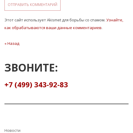
Этот сайт использует Akismet для борьбы со спамом.
Узнайте,
как обрабатываются ваши данные комментариев
.
Навигация
« Назад
Предыдущая
статья
по
записям
ЗВОНИТЕ:
+7 (499) 343-92-83
Hовости