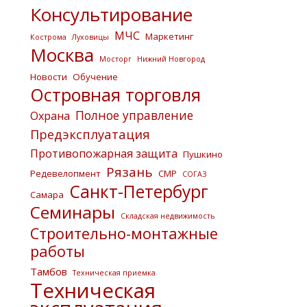
Консультирование
МЧС
Маркетинг
Кострома
Луховицы
Москва
Мосторг
Нижний Новгород
Новости
Обучение
Островная торговля
Полное управление
Охрана
Предэксплуатация
Противопожарная защита
Пушкино
Рязань
Редевелопмент
СМР
СОГАЗ
Санкт-Петербург
Самара
Семинары
Складская недвижимость
Строительно-монтажные
работы
Тамбов
Техническая приемка
Техническая