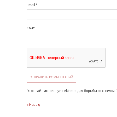
Email
*
Сайт
Этот сайт использует Akismet для борьбы со спамом.
Навигация
« Назад
Предыдущая
статья
по