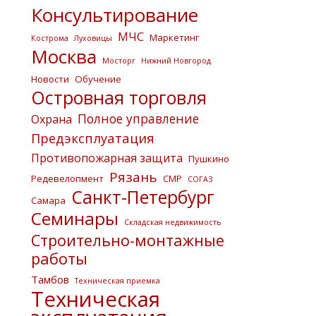
Консультирование
МЧС
Маркетинг
Кострома
Луховицы
Москва
Мосторг
Нижний Новгород
Новости
Обучение
Островная торговля
Полное управление
Охрана
Предэксплуатация
Противопожарная защита
Пушкино
Рязань
Редевелопмент
СМР
СОГАЗ
Санкт-Петербург
Самара
Семинары
Складская недвижимость
Строительно-монтажные
работы
Тамбов
Техническая приемка
Техническая