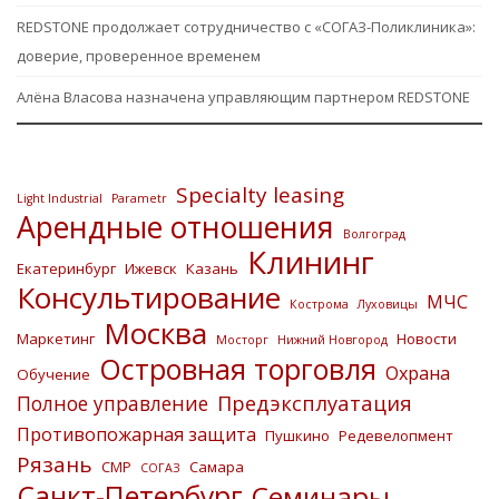
REDSTONE продолжает сотрудничество с «СОГАЗ-Поликлиника»:
доверие, проверенное временем
Алёна Власова назначена управляющим партнером REDSTONE
Specialty leasing
Light Industrial
Parametr
Арендные отношения
Волгоград
Клининг
Екатеринбург
Ижевск
Казань
Консультирование
МЧС
Кострома
Луховицы
Москва
Маркетинг
Новости
Мосторг
Нижний Новгород
Островная торговля
Охрана
Обучение
Предэксплуатация
Полное управление
Противопожарная защита
Пушкино
Редевелопмент
Рязань
СМР
Самара
СОГАЗ
Санкт-Петербург
Семинары