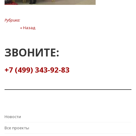
Рубрика:
Навигация
« Назад
Предыдущая
статья
по
записям
ЗВОНИТЕ:
+7 (499) 343-92-83
Hовости
Все проекты