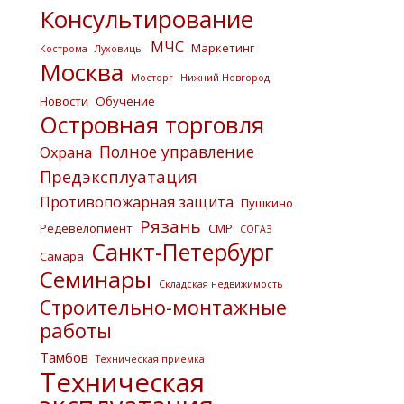
Консультирование
МЧС
Маркетинг
Кострома
Луховицы
Москва
Мосторг
Нижний Новгород
Новости
Обучение
Островная торговля
Полное управление
Охрана
Предэксплуатация
Противопожарная защита
Пушкино
Рязань
Редевелопмент
СМР
СОГАЗ
Санкт-Петербург
Самара
Семинары
Складская недвижимость
Строительно-монтажные
работы
Тамбов
Техническая приемка
Техническая