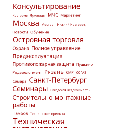
Консультирование
МЧС
Маркетинг
Кострома
Луховицы
Москва
Мосторг
Нижний Новгород
Новости
Обучение
Островная торговля
Полное управление
Охрана
Предэксплуатация
Противопожарная защита
Пушкино
Рязань
Редевелопмент
СМР
СОГАЗ
Санкт-Петербург
Самара
Семинары
Складская недвижимость
Строительно-монтажные
работы
Тамбов
Техническая приемка
Техническая