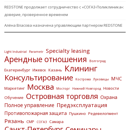
REDSTONE продолжает сотрудничество с «СОГАЗ-Поликлиника»:
доверие, проверенное временем
Алёна Власова назначена управляющим партнером REDSTONE
Specialty leasing
Light Industrial
Parametr
Арендные отношения
Волгоград
Клининг
Екатеринбург
Ижевск
Казань
Консультирование
МЧС
Кострома
Луховицы
Москва
Маркетинг
Новости
Мосторг
Нижний Новгород
Островная торговля
Охрана
Обучение
Предэксплуатация
Полное управление
Противопожарная защита
Пушкино
Редевелопмент
Рязань
СМР
Самара
СОГАЗ
Санкт-Петербург
Семинары