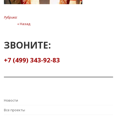
Рубрика:
Навигация
« Назад
Предыдущая
статья
по
записям
ЗВОНИТЕ:
+7 (499) 343-92-83
Hовости
Все проекты