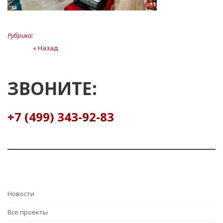
Рубрика:
Навигация
« Назад
Предыдущая
статья
по
записям
ЗВОНИТЕ:
+7 (499) 343-92-83
Hовости
Все проекты