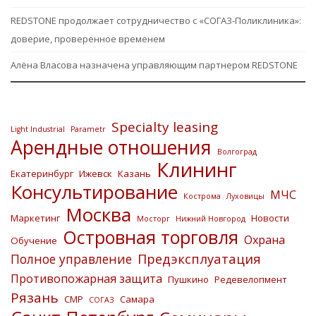
REDSTONE продолжает сотрудничество с «СОГАЗ-Поликлиника»:
доверие, проверенное временем
Алёна Власова назначена управляющим партнером REDSTONE
Specialty leasing
Light Industrial
Parametr
Арендные отношения
Волгоград
Клининг
Екатеринбург
Ижевск
Казань
Консультирование
МЧС
Кострома
Луховицы
Москва
Маркетинг
Новости
Мосторг
Нижний Новгород
Островная торговля
Охрана
Обучение
Предэксплуатация
Полное управление
Противопожарная защита
Пушкино
Редевелопмент
Рязань
СМР
Самара
СОГАЗ