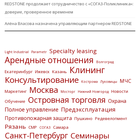
REDSTONE продолжает сотрудничество с «СОГАЗ-Поликлиника»:
доверие, проверенное временем
Алёна Власова назначена управляющим партнером REDSTONE
Specialty leasing
Light Industrial
Parametr
Арендные отношения
Волгоград
Клининг
Екатеринбург
Ижевск
Казань
Консультирование
МЧС
Кострома
Луховицы
Москва
Маркетинг
Новости
Мосторг
Нижний Новгород
Островная торговля
Охрана
Обучение
Предэксплуатация
Полное управление
Противопожарная защита
Пушкино
Редевелопмент
Рязань
СМР
Самара
СОГАЗ
Санкт-Петербург
Семинары