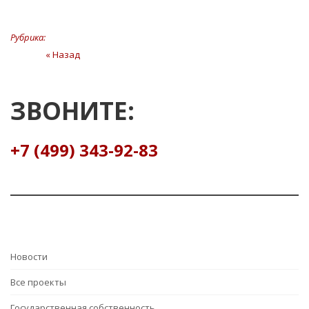
Рубрика:
Навигация
« Назад
Предыдущая
статья
по
записям
ЗВОНИТЕ:
+7 (499) 343-92-83
Hовости
Все проекты
Государственная собственность