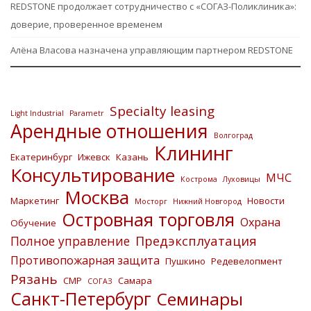
REDSTONE продолжает сотрудничество с «СОГАЗ-Поликлиника»:
доверие, проверенное временем
Алёна Власова назначена управляющим партнером REDSTONE
Specialty leasing
Light Industrial
Parametr
Арендные отношения
Волгоград
Клининг
Екатеринбург
Ижевск
Казань
Консультирование
МЧС
Кострома
Луховицы
Москва
Маркетинг
Новости
Мосторг
Нижний Новгород
Островная торговля
Охрана
Обучение
Предэксплуатация
Полное управление
Противопожарная защита
Пушкино
Редевелопмент
Рязань
СМР
Самара
СОГАЗ
Санкт-Петербург
Семинары