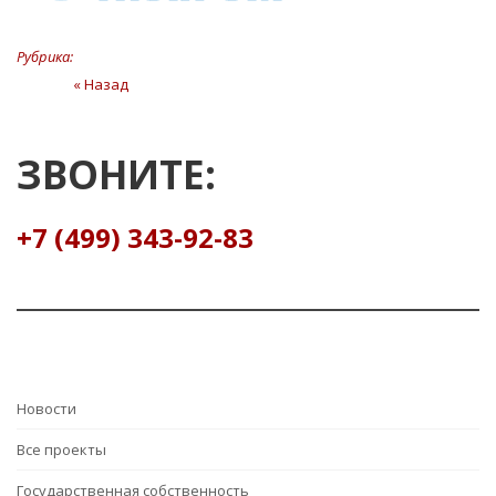
Рубрика:
Навигация
« Назад
Предыдущая
статья
по
записям
ЗВОНИТЕ:
+7 (499) 343-92-83
Hовости
Все проекты
Государственная собственность