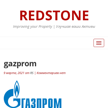
REDSTONE
Improving your Property | Улучшая ваши Активы
Вкл/
Выкл
нави
gazprom
9 марта, 2021 от
RS
| Комментариев нет