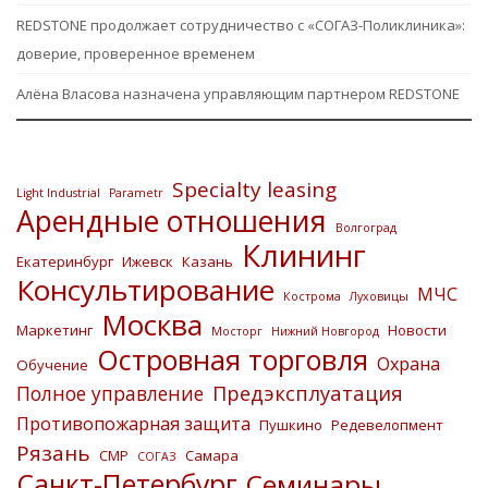
REDSTONE продолжает сотрудничество с «СОГАЗ-Поликлиника»:
доверие, проверенное временем
Алёна Власова назначена управляющим партнером REDSTONE
Specialty leasing
Light Industrial
Parametr
Арендные отношения
Волгоград
Клининг
Екатеринбург
Ижевск
Казань
Консультирование
МЧС
Кострома
Луховицы
Москва
Маркетинг
Новости
Мосторг
Нижний Новгород
Островная торговля
Охрана
Обучение
Предэксплуатация
Полное управление
Противопожарная защита
Пушкино
Редевелопмент
Рязань
СМР
Самара
СОГАЗ
Санкт-Петербург
Семинары