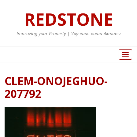
REDSTONE
Improving your Property | Улучшая ваши Активы
Вкл/
Выкл
нави
CLEM-ONOJEGHUO-
207792