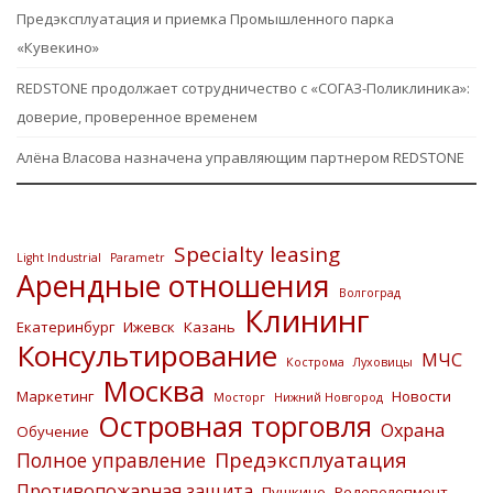
Предэксплуатация и приемка Промышленного парка
«Кувекино»
REDSTONE продолжает сотрудничество с «СОГАЗ-Поликлиника»:
доверие, проверенное временем
Алёна Власова назначена управляющим партнером REDSTONE
Specialty leasing
Light Industrial
Parametr
Арендные отношения
Волгоград
Клининг
Екатеринбург
Ижевск
Казань
Консультирование
МЧС
Кострома
Луховицы
Москва
Маркетинг
Новости
Мосторг
Нижний Новгород
Островная торговля
Охрана
Обучение
Предэксплуатация
Полное управление
Противопожарная защита
Пушкино
Редевелопмент