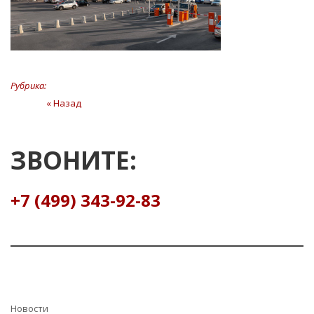
Рубрика:
Навигация
« Назад
Предыдущая
статья
по
записям
ЗВОНИТЕ:
+7 (499) 343-92-83
Hовости