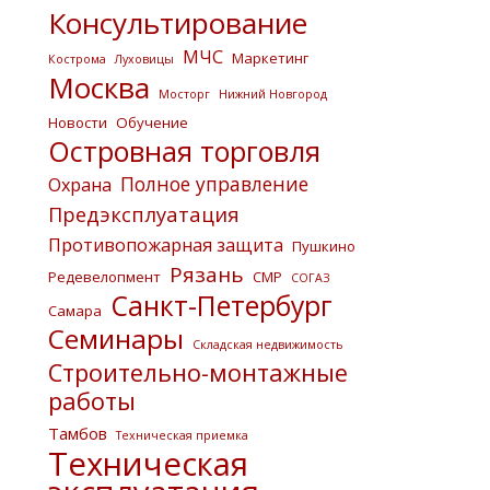
Консультирование
МЧС
Маркетинг
Кострома
Луховицы
Москва
Мосторг
Нижний Новгород
Новости
Обучение
Островная торговля
Полное управление
Охрана
Предэксплуатация
Противопожарная защита
Пушкино
Рязань
Редевелопмент
СМР
СОГАЗ
Санкт-Петербург
Самара
Семинары
Складская недвижимость
Строительно-монтажные
работы
Тамбов
Техническая приемка
Техническая