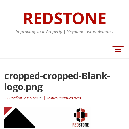
REDSTONE
Improving your Property | Улучшая ваши Активы
Вкл/
Выкл
нави
cropped-cropped-Blank-
logo.png
29 ноября, 2016 от
RS
| Комментариев нет