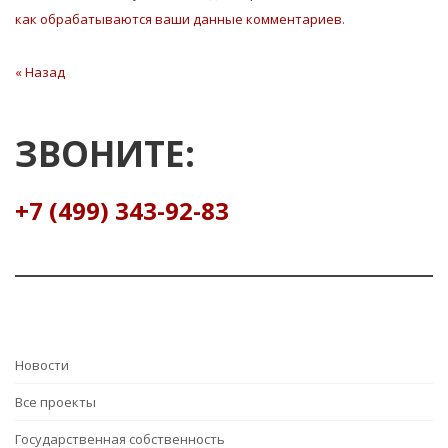
как обрабатываются ваши данные комментариев
.
Навигация
« Назад
Предыдущая
статья
по
записям
ЗВОНИТЕ:
+7 (499) 343-92-83
Hовости
Все проекты
Государственная собственность