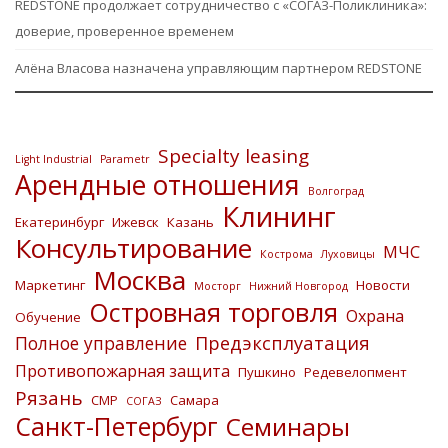
REDSTONE продолжает сотрудничество с «СОГАЗ-Поликлиника»:
доверие, проверенное временем
Алёна Власова назначена управляющим партнером REDSTONE
Specialty leasing
Light Industrial
Parametr
Арендные отношения
Волгоград
Клининг
Екатеринбург
Ижевск
Казань
Консультирование
МЧС
Кострома
Луховицы
Москва
Маркетинг
Новости
Мосторг
Нижний Новгород
Островная торговля
Охрана
Обучение
Предэксплуатация
Полное управление
Противопожарная защита
Пушкино
Редевелопмент
Рязань
СМР
Самара
СОГАЗ
Санкт-Петербург
Семинары