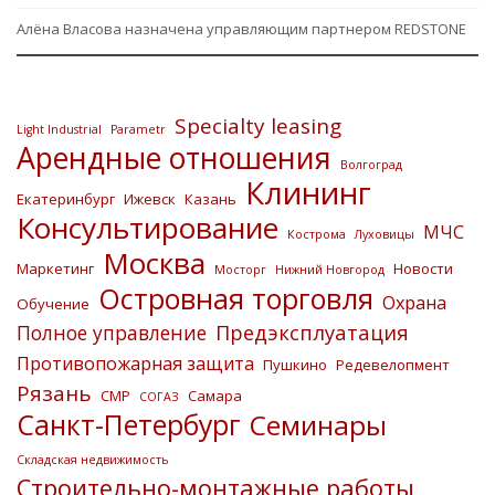
Алёна Власова назначена управляющим партнером REDSTONE
Specialty leasing
Light Industrial
Parametr
Арендные отношения
Волгоград
Клининг
Екатеринбург
Ижевск
Казань
Консультирование
МЧС
Кострома
Луховицы
Москва
Маркетинг
Новости
Мосторг
Нижний Новгород
Островная торговля
Охрана
Обучение
Предэксплуатация
Полное управление
Противопожарная защита
Пушкино
Редевелопмент
Рязань
СМР
Самара
СОГАЗ
Санкт-Петербург
Семинары
Складская недвижимость
Строительно-монтажные работы