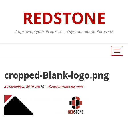
REDSTONE
Improving your Property | Улучшая ваши Активы
Вкл/
Выкл
нави
cropped-Blank-logo.png
26 октября, 2016 от
RS
| Комментариев нет