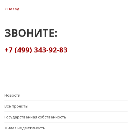
Навигация
« Назад
Предыдущая
статья
по
записям
ЗВОНИТЕ:
+7 (499) 343-92-83
Hовости
Все проекты
Государственная собственность
Жилая недвижимость