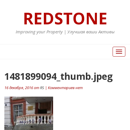
REDSTONE
Improving your Property | Улучшая ваши Активы
Вкл/
Выкл
нави
1481899094_thumb.jpeg
16 декабря, 2016 от
RS
| Комментариев нет