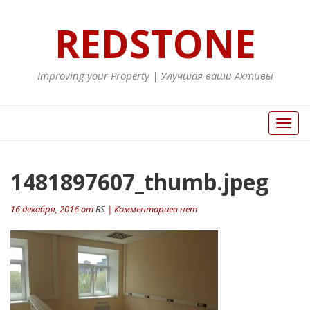
REDSTONE
Improving your Property | Улучшая ваши Активы
Вкл/
Выкл
нави
1481897607_thumb.jpeg
16 декабря, 2016 от
RS
| Комментариев нет