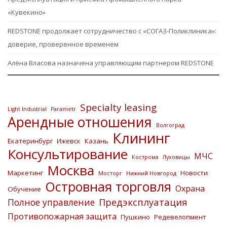
«Кувекино»
REDSTONE продолжает сотрудничество с «СОГАЗ-Поликлиника»:
доверие, проверенное временем
Алёна Власова назначена управляющим партнером REDSTONE
Specialty leasing
Light Industrial
Parametr
Арендные отношения
Волгоград
Клининг
Екатеринбург
Ижевск
Казань
Консультирование
МЧС
Кострома
Луховицы
Москва
Маркетинг
Новости
Мосторг
Нижний Новгород
Островная торговля
Охрана
Обучение
Предэксплуатация
Полное управление
Противопожарная защита
Пушкино
Редевелопмент