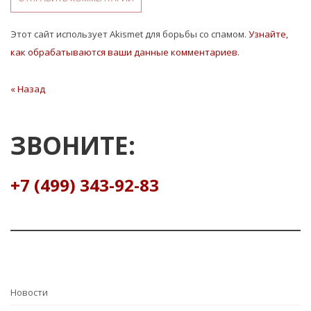
Этот сайт использует Akismet для борьбы со спамом.
Узнайте,
как обрабатываются ваши данные комментариев
.
Навигация
« Назад
Предыдущая
статья
по
записям
ЗВОНИТЕ:
+7 (499) 343-92-83
Hовости