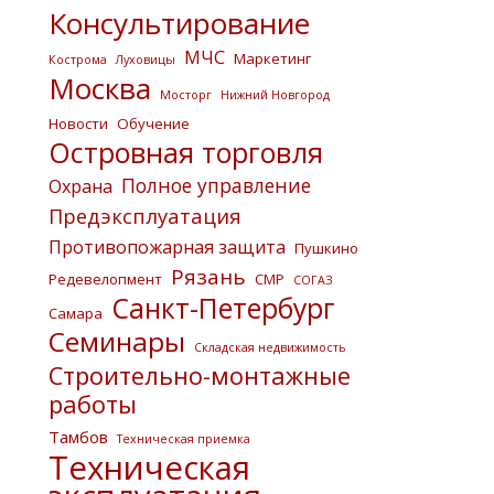
Консультирование
МЧС
Маркетинг
Кострома
Луховицы
Москва
Мосторг
Нижний Новгород
Новости
Обучение
Островная торговля
Полное управление
Охрана
Предэксплуатация
Противопожарная защита
Пушкино
Рязань
Редевелопмент
СМР
СОГАЗ
Санкт-Петербург
Самара
Семинары
Складская недвижимость
Строительно-монтажные
работы
Тамбов
Техническая приемка
Техническая