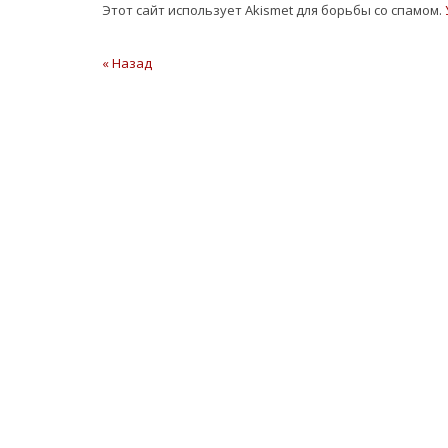
Этот сайт использует Akismet для борьбы со спамом.
Навигация
« Назад
Предыдущая
статья
по
записям