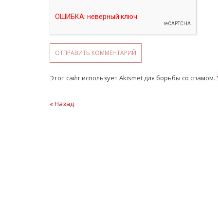
Этот сайт использует Akismet для борьбы со спамом.
Навигация
« Назад
Предыдущая
статья
по
записям