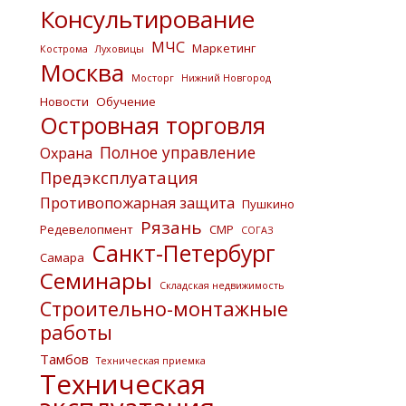
Консультирование
МЧС
Маркетинг
Кострома
Луховицы
Москва
Мосторг
Нижний Новгород
Новости
Обучение
Островная торговля
Полное управление
Охрана
Предэксплуатация
Противопожарная защита
Пушкино
Рязань
Редевелопмент
СМР
СОГАЗ
Санкт-Петербург
Самара
Семинары
Складская недвижимость
Строительно-монтажные
работы
Тамбов
Техническая приемка
Техническая