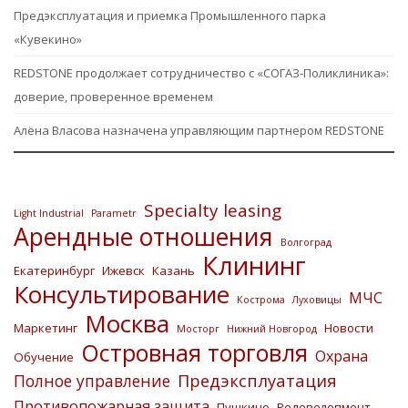
Предэксплуатация и приемка Промышленного парка
«Кувекино»
REDSTONE продолжает сотрудничество с «СОГАЗ-Поликлиника»:
доверие, проверенное временем
Алёна Власова назначена управляющим партнером REDSTONE
Specialty leasing
Light Industrial
Parametr
Арендные отношения
Волгоград
Клининг
Екатеринбург
Ижевск
Казань
Консультирование
МЧС
Кострома
Луховицы
Москва
Маркетинг
Новости
Мосторг
Нижний Новгород
Островная торговля
Охрана
Обучение
Предэксплуатация
Полное управление
Противопожарная защита
Пушкино
Редевелопмент