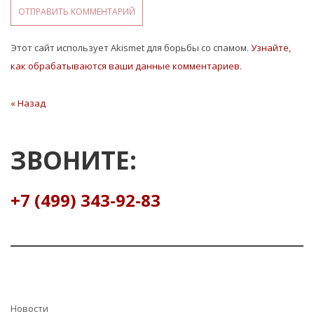
Этот сайт использует Akismet для борьбы со спамом.
Узнайте,
как обрабатываются ваши данные комментариев
.
Навигация
« Назад
Предыдущая
статья
по
записям
ЗВОНИТЕ:
+7 (499) 343-92-83
Hовости