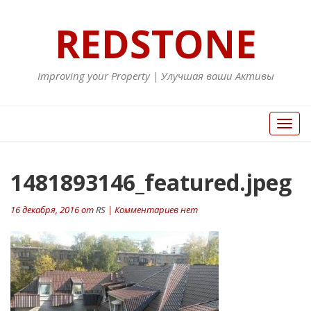
REDSTONE
Improving your Property | Улучшая ваши Активы
Вкл/
Выкл
нави
1481893146_featured.jpeg
16 декабря, 2016 от
RS
| Комментариев нет