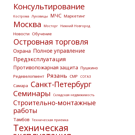
Консультирование
МЧС
Маркетинг
Кострома
Луховицы
Москва
Мосторг
Нижний Новгород
Новости
Обучение
Островная торговля
Полное управление
Охрана
Предэксплуатация
Противопожарная защита
Пушкино
Рязань
Редевелопмент
СМР
СОГАЗ
Санкт-Петербург
Самара
Семинары
Складская недвижимость
Строительно-монтажные
работы
Тамбов
Техническая приемка
Техническая