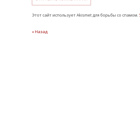
Этот сайт использует Akismet для борьбы со спамом.
Навигация
« Назад
Предыдущая
статья
по
записям