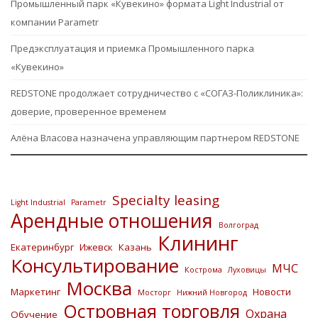
Промышленный парк «Кувекино» формата Light Industrial от
компании Parametr
Предэксплуатация и приемка Промышленного парка
«Кувекино»
REDSTONE продолжает сотрудничество с «СОГАЗ-Поликлиника»:
доверие, проверенное временем
Алёна Власова назначена управляющим партнером REDSTONE
Specialty leasing
Light Industrial
Parametr
Арендные отношения
Волгоград
Клининг
Екатеринбург
Ижевск
Казань
Консультирование
МЧС
Кострома
Луховицы
Москва
Маркетинг
Новости
Мосторг
Нижний Новгород
Островная торговля
Охрана
Обучение