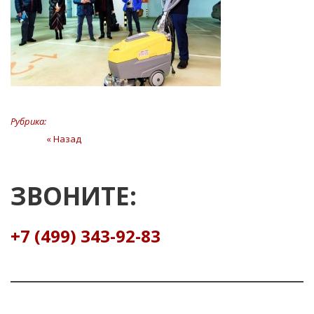
Рубрика:
Навигация
« Назад
Предыдущая
статья
по
записям
ЗВОНИТЕ:
+7 (499) 343-92-83