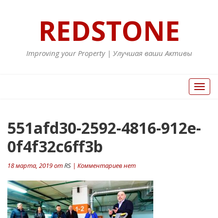
REDSTONE
Improving your Property | Улучшая ваши Активы
Вкл/
Выкл
нави
551afd30-2592-4816-912e-
0f4f32c6ff3b
18 марта, 2019 от
RS
| Комментариев нет