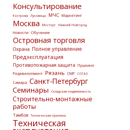
Консультирование
МЧС
Маркетинг
Кострома
Луховицы
Москва
Мосторг
Нижний Новгород
Новости
Обучение
Островная торговля
Полное управление
Охрана
Предэксплуатация
Противопожарная защита
Пушкино
Рязань
Редевелопмент
СМР
СОГАЗ
Санкт-Петербург
Самара
Семинары
Складская недвижимость
Строительно-монтажные
работы
Тамбов
Техническая приемка
Техническая