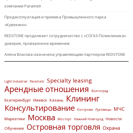
компании Parametr
Предэксплуатация и приемка Промышленного парка
«Кувекино»
REDSTONE продолжает сотрудничество с «СОГАЗ-Поликлиника»:
доверие, проверенное временем
Алёна Власова назначена управляющим партнером REDSTONE
Specialty leasing
Light Industrial
Parametr
Арендные отношения
Волгоград
Клининг
Екатеринбург
Ижевск
Казань
Консультирование
МЧС
Кострома
Луховицы
Москва
Маркетинг
Новости
Мосторг
Нижний Новгород
Островная торговля
Охрана
Обучение