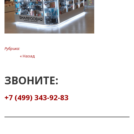
Рубрика:
Навигация
« Назад
Предыдущая
статья
по
записям
ЗВОНИТЕ:
+7 (499) 343-92-83