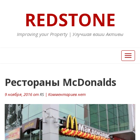
REDSTONE
Improving your Property | Улучшая ваши Активы
Вкл/
Выкл
нави
Навигация
Рестораны McDonalds
П
ст
по
9 ноября, 2016 от
RS
| Комментариев нет
записям