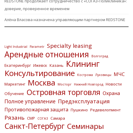
REDSTONE продолжает сотрудничество с «СОГАЗ-Поликлиника»:
доверие, проверенное временем
Алёна Власова назначена управляющим партнером REDSTONE
Specialty leasing
Light Industrial
Parametr
Арендные отношения
Волгоград
Клининг
Екатеринбург
Ижевск
Казань
Консультирование
МЧС
Кострома
Луховицы
Москва
Маркетинг
Новости
Мосторг
Нижний Новгород
Островная торговля
Охрана
Обучение
Предэксплуатация
Полное управление
Противопожарная защита
Пушкино
Редевелопмент
Рязань
СМР
Самара
СОГАЗ
Санкт-Петербург
Семинары