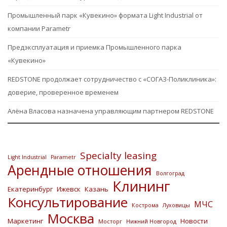
Промышленный парк «Кувекино» формата Light Industrial от
компании Parametr
Предэксплуатация и приемка Промышленного парка
«Кувекино»
REDSTONE продолжает сотрудничество с «СОГАЗ-Поликлиника»:
доверие, проверенное временем
Алёна Власова назначена управляющим партнером REDSTONE
Specialty leasing
Light Industrial
Parametr
Арендные отношения
Волгоград
Клининг
Екатеринбург
Ижевск
Казань
Консультирование
МЧС
Кострома
Луховицы
Москва
Маркетинг
Новости
Мосторг
Нижний Новгород