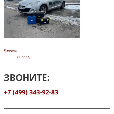
Рубрика:
Навигация
« Назад
Предыдущая
статья
по
записям
ЗВОНИТЕ:
+7 (499) 343-92-83