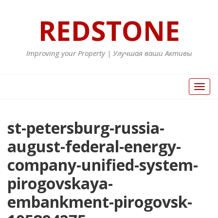
REDSTONE
Improving your Property | Улучшая ваши Активы
Вкл/
Выкл
нави
st-petersburg-russia-
august-federal-energy-
company-unified-system-
pirogovskaya-
embankment-pirogovsk-