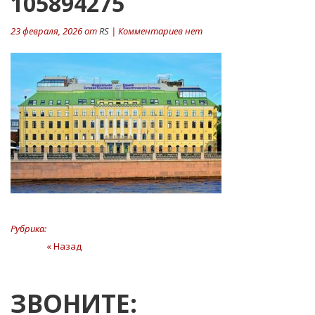
105894275
23 февраля, 2026 от
RS
| Комментариев нет
Рубрика:
Навигация
« Назад
Предыдущая
статья
по
записям
ЗВОНИТЕ: