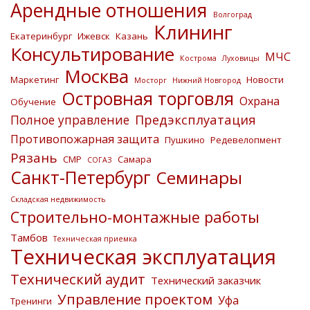
Арендные отношения
Волгоград
Клининг
Екатеринбург
Ижевск
Казань
Консультирование
МЧС
Кострома
Луховицы
Москва
Маркетинг
Новости
Мосторг
Нижний Новгород
Островная торговля
Охрана
Обучение
Предэксплуатация
Полное управление
Противопожарная защита
Пушкино
Редевелопмент
Рязань
СМР
Самара
СОГАЗ
Санкт-Петербург
Семинары
Складская недвижимость
Строительно-монтажные работы
Тамбов
Техническая приемка
Техническая эксплуатация
Технический аудит
Технический заказчик
Управление проектом
Уфа
Тренинги