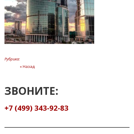
Рубрика:
Навигация
« Назад
Предыдущая
статья
по
записям
ЗВОНИТЕ:
+7 (499) 343-92-83