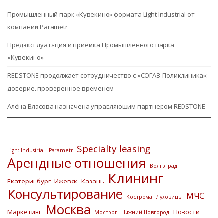
Промышленный парк «Кувекино» формата Light Industrial от
компании Parametr
Предэксплуатация и приемка Промышленного парка
«Кувекино»
REDSTONE продолжает сотрудничество с «СОГАЗ-Поликлиника»:
доверие, проверенное временем
Алёна Власова назначена управляющим партнером REDSTONE
Specialty leasing
Light Industrial
Parametr
Арендные отношения
Волгоград
Клининг
Екатеринбург
Ижевск
Казань
Консультирование
МЧС
Кострома
Луховицы
Москва
Маркетинг
Новости
Мосторг
Нижний Новгород