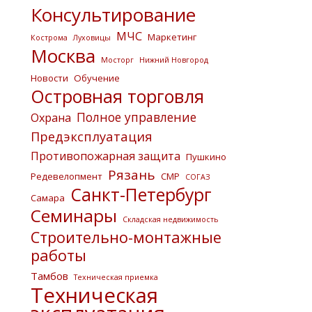
Консультирование
МЧС
Маркетинг
Кострома
Луховицы
Москва
Мосторг
Нижний Новгород
Новости
Обучение
Островная торговля
Полное управление
Охрана
Предэксплуатация
Противопожарная защита
Пушкино
Рязань
Редевелопмент
СМР
СОГАЗ
Санкт-Петербург
Самара
Семинары
Складская недвижимость
Строительно-монтажные
работы
Тамбов
Техническая приемка
Техническая