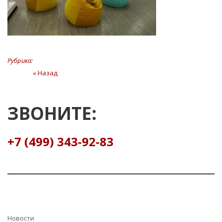
Рубрика:
Навигация
« Назад
Предыдущая
статья
по
записям
ЗВОНИТЕ:
+7 (499) 343-92-83
Hовости