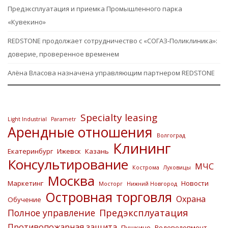
Предэксплуатация и приемка Промышленного парка
«Кувекино»
REDSTONE продолжает сотрудничество с «СОГАЗ-Поликлиника»:
доверие, проверенное временем
Алёна Власова назначена управляющим партнером REDSTONE
Specialty leasing
Light Industrial
Parametr
Арендные отношения
Волгоград
Клининг
Екатеринбург
Ижевск
Казань
Консультирование
МЧС
Кострома
Луховицы
Москва
Маркетинг
Новости
Мосторг
Нижний Новгород
Островная торговля
Охрана
Обучение
Предэксплуатация
Полное управление
Противопожарная защита
Пушкино
Редевелопмент