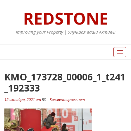
REDSTONE
Improving your Property | Улучшая ваши Активы
Вкл/
Выкл
нави
KMO_173728_00006_1_t241
_192333
12 октября, 2021 от
RS
| Комментариев нет