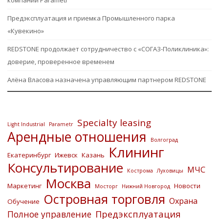
компании Parametr
Предэксплуатация и приемка Промышленного парка
«Кувекино»
REDSTONE продолжает сотрудничество с «СОГАЗ-Поликлиника»:
доверие, проверенное временем
Алёна Власова назначена управляющим партнером REDSTONE
Specialty leasing
Light Industrial
Parametr
Арендные отношения
Волгоград
Клининг
Екатеринбург
Ижевск
Казань
Консультирование
МЧС
Кострома
Луховицы
Москва
Маркетинг
Новости
Мосторг
Нижний Новгород
Островная торговля
Охрана
Обучение
Предэксплуатация
Полное управление