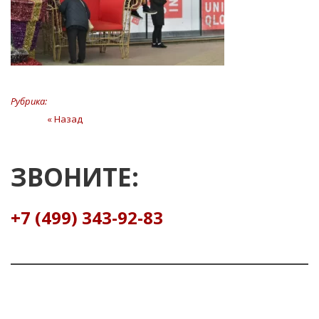
Рубрика:
Навигация
« Назад
Предыдущая
статья
по
записям
ЗВОНИТЕ:
+7 (499) 343-92-83