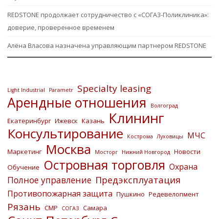
REDSTONE продолжает сотрудничество с «СОГАЗ-Поликлиника»:
доверие, проверенное временем
Алёна Власова назначена управляющим партнером REDSTONE
Specialty leasing
Light Industrial
Parametr
Арендные отношения
Волгоград
Клининг
Екатеринбург
Ижевск
Казань
Консультирование
МЧС
Кострома
Луховицы
Москва
Маркетинг
Новости
Мосторг
Нижний Новгород
Островная торговля
Охрана
Обучение
Предэксплуатация
Полное управление
Противопожарная защита
Пушкино
Редевелопмент
Рязань
СМР
Самара
СОГАЗ