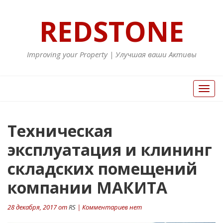
REDSTONE
Improving your Property | Улучшая ваши Активы
Вкл/
Выкл
нави
Навигация
Техническая
П
ст
по
эксплуатация и клининг
записям
складских помещений
компании МАКИТА
28 декабря, 2017 от
RS
| Комментариев нет