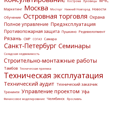
МЧС
Кострома
Луховицы
Москва
Маркетинг
Новости
Мосторг
Нижний Новгород
Островная торговля
Охрана
Обучение
Предэксплуатация
Полное управление
Противопожарная защита
Пушкино
Редевелопмент
Рязань
СМР
Самара
СОГАЗ
Санкт-Петербург
Семинары
Складская недвижимость
Строительно-монтажные работы
Тамбов
Техническая приемка
Техническая эксплуатация
Технический аудит
Технический заказчик
Управление проектом
Уфа
Тренинги
Челябинск
Финансовое моделирование
Ярославль