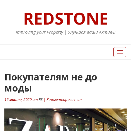
REDSTONE
Improving your Property | Улучшая ваши Активы
Вкл/
Выкл
нави
Навигация
Покупателям не до
П
ст
по
моды
записям
16 марта, 2020 от
RS
| Комментариев нет