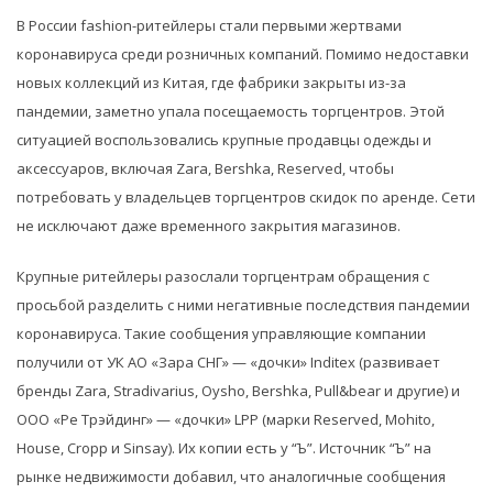
В России fashion-ритейлеры стали первыми жертвами
коронавируса среди розничных компаний. Помимо недоставки
новых коллекций из Китая, где фабрики закрыты из-за
пандемии, заметно упала посещаемость торгцентров. Этой
ситуацией воспользовались крупные продавцы одежды и
аксессуаров, включая Zara, Bershka, Reserved, чтобы
потребовать у владельцев торгцентров скидок по аренде. Сети
не исключают даже временного закрытия магазинов.
Крупные ритейлеры разослали торгцентрам обращения с
просьбой разделить с ними негативные последствия пандемии
коронавируса. Такие сообщения управляющие компании
получили от УК АО «Зара СНГ» — «дочки» Inditex (развивает
бренды Zara, Stradivarius, Oysho, Bershka, Pull&bear и другие) и
ООО «Ре Трэйдинг» — «дочки» LPP (марки Reserved, Mohito,
House, Cropp и Sinsay). Их копии есть у “Ъ”. Источник “Ъ” на
рынке недвижимости добавил, что аналогичные сообщения