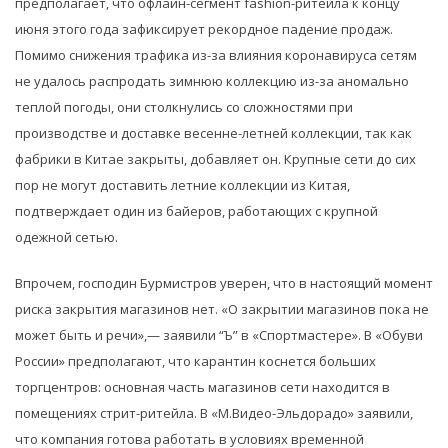
предполагает, что офлайн-сегмент fashion-ритейла к концу
июня этого года зафиксирует рекордное падение продаж.
Помимо снижения трафика из-за влияния коронавируса сетям
не удалось распродать зимнюю коллекцию из-за аномально
теплой погоды, они столкнулись со сложностями при
производстве и доставке весенне-летней коллекции, так как
фабрики в Китае закрыты, добавляет он. Крупные сети до сих
пор не могут доставить летние коллекции из Китая,
подтверждает один из байеров, работающих с крупной
одежной сетью.
Впрочем, господин Бурмистров уверен, что в настоящий момент
риска закрытия магазинов нет. «О закрытии магазинов пока не
может быть и речи»,— заявили “Ъ” в «Спортмастере». В «Обуви
России» предполагают, что карантин коснется больших
торгцентров: основная часть магазинов сети находится в
помещениях стрит-ритейла. В «М.Видео-Эльдорадо» заявили,
что компания готова работать в условиях временной